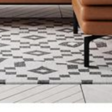
— TUÏSTO'S SPARKS —