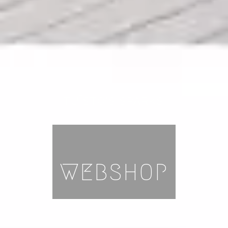
— TUÏSTO'S SPARKS —
WEBSHOP