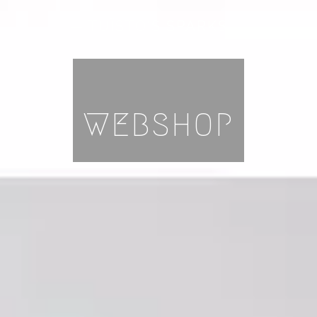
— TUÏSTO'S SPARKS —
WEBSHOP