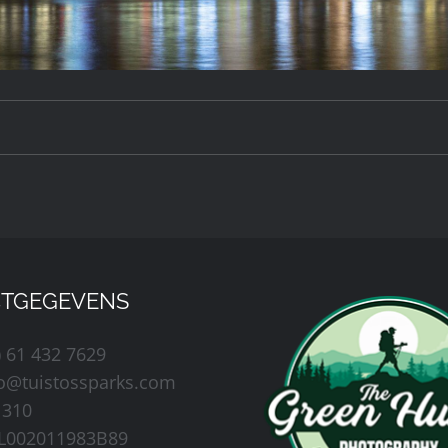
TGEGEVENS
) 61 432 7629
fo@tuistossparks.com
1310
L002011983B89