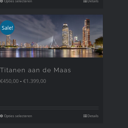
Opties selecteren
Details
Dit
product
heeft
meerdere
Sale!
variaties.
Deze
optie
kan
gekozen
Titanen aan de Maas
worden
Prijsklasse:
€
450,00
-
€
1.399,00
op
€450,00
de
tot
productpagina
€1.399,00
Opties selecteren
Details
Dit
product