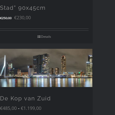
Stad” 90x45cm
Oorspronkelijke
Huidige
€
230,00
€
250,00
prijs
prijs
was:
is:
Details
€250,00.
€230,00.
De Kop van Zuid
Prijsklasse:
€
485,00
-
€
1.199,00