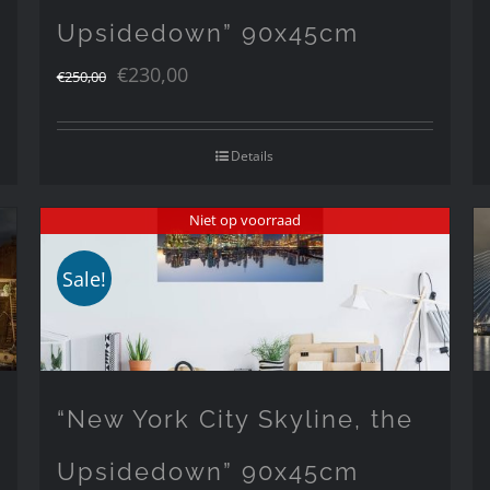
Upsidedown” 90x45cm
Oorspronkelijke
Huidige
€
230,00
€
250,00
prijs
prijs
was:
is:
Details
€250,00.
€230,00.
Niet op voorraad
Sale!
“New York City Skyline, the
Upsidedown” 90x45cm