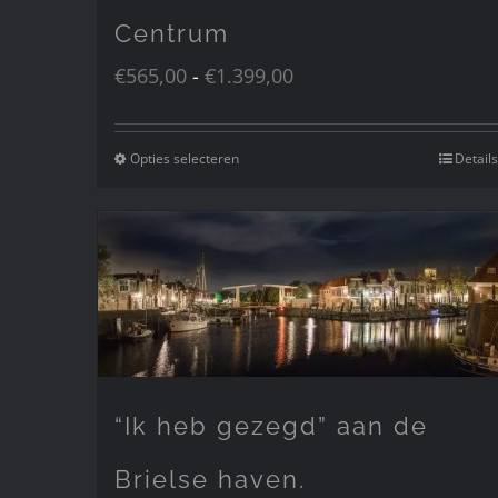
Centrum
Prijsklasse:
€
565,00
-
€
1.399,00
€565,00
tot
Opties selecteren
Details
Dit
€1.399,00
product
heeft
meerdere
variaties.
Deze
optie
kan
gekozen
“Ik heb gezegd” aan de
worden
op
Brielse haven.