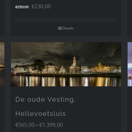
Oorspronkelijke
Huidige
€
230,00
€
250,00
prijs
prijs
was:
is:
Details
€250,00.
€230,00.
De oude Vesting,
Hellevoetsluis
Prijsklasse:
€
565,00
-
€
1.399,00