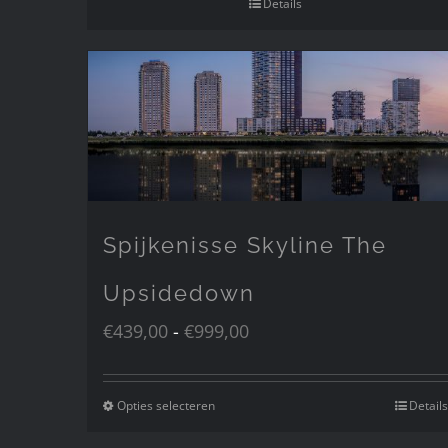
Details
Spijkenisse Skyline The
Upsidedown
Prijsklasse:
€
439,00
-
€
999,00
€439,00
tot
Opties selecteren
Details
Dit
€999,00
product