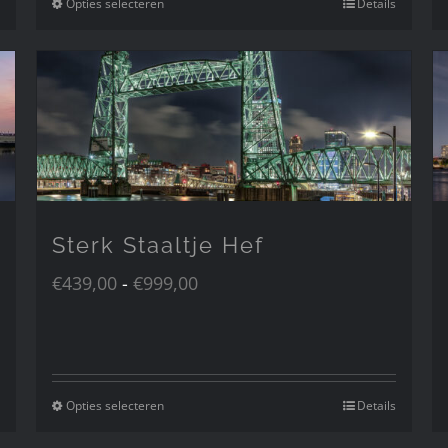
Opties selecteren
Details
Dit
product
heeft
meerdere
variaties.
Deze
optie
kan
gekozen
Sterk Staaltje Hef
worden
Prijsklasse:
€
439,00
-
€
999,00
op
€439,00
de
tot
productpagina
€999,00
Opties selecteren
Details
Dit
product