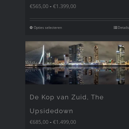
de
Prijsklasse:
€
565,00
-
€
1.399,00
productpagina
€565,00
tot
Opties selecteren
Details
Dit
€1.399,00
product
heeft
meerdere
variaties.
Deze
optie
kan
gekozen
De Kop van Zuid, The
worden
op
Upsidedown
de
Prijsklasse:
€
685,00
-
€
1.499,00
productpagina