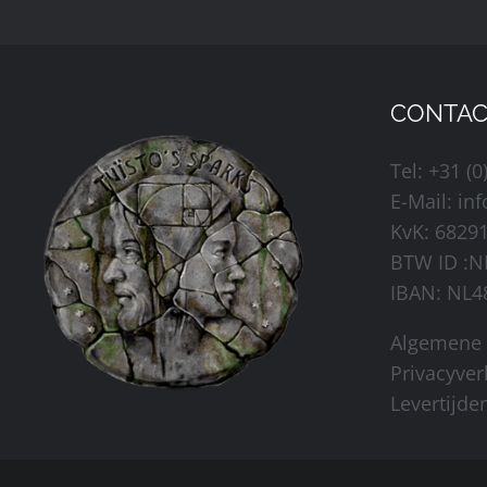
heeft
meerdere
variaties.
Deze
CONTAC
optie
Tel: +31 (0
kan
E-Mail:
in
gekozen
KvK: 6829
worden
BTW ID :N
op
IBAN: NL
de
productpagina
Algemene
Privacyver
Levertijd