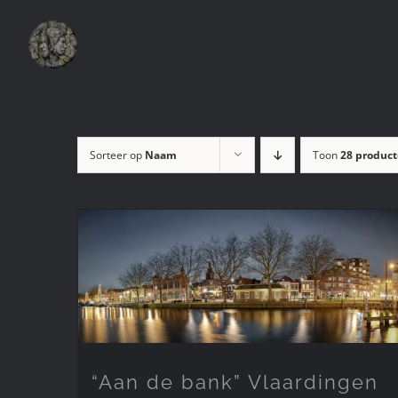
Ga
naar
inhoud
Sorteer op
Naam
Toon
28 produc
“Aan de bank” Vlaardingen