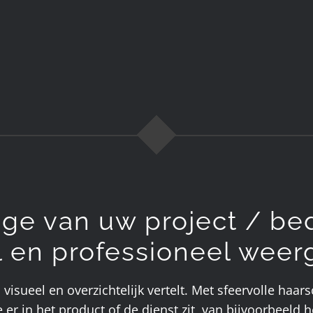
ge van uw project / bed
l en professioneel wee
visueel en overzichtelijk vertelt. Met sfeervolle haa
er in het product of de dienst zit, van bijvoorbeeld h