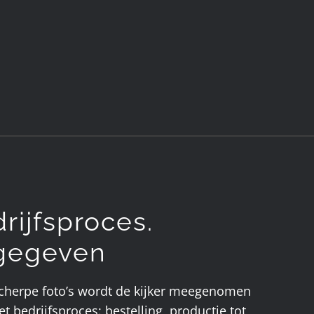
rijfsproces.
rgegeven
rscherpe foto’s wordt de kijker meegenomen
et bedrijfsproces: bestelling, productie tot